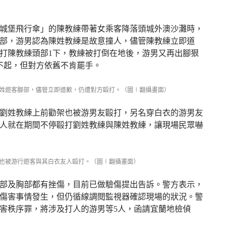
「城堡飛行傘」的陳教練帶著女乘客降落頭城外澳沙灘時，
部，游男認為陳姓教練是故意撞人，儘管陳教練立即道
打陳教練頭部1下，教練被打倒在地後，游男又再出腳狠
不起，但對方依舊不肯罷手。
姓遊客腳部，儘管立即道歉，仍遭對方毆打。（圖∣翻攝畫面）
劉姓教練上前勸架也被游男友毆打，另名穿白衣的游男友
人就在期間不停毆打劉姓教練與陳姓教練，讓現場民眾嚇
也被游行遊客與其白衣友人毆打。（圖∣翻攝畫面）
部及胸部都有挫傷，目前已做驗傷提出告訴。警方表示，
傷害事情發生，但仍循線調閱監視器確認現場的狀況。警
害秩序罪，將涉及打人的游男等5人，函請宜蘭地檢偵