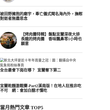
被田野擁抱的廟宇，牽亡儀式聞名海內外，撫慰
對逝者無盡思念
【烤肉攤特輯】盤點宜蘭深夜大排
長龍的烤肉攤 香味飄鼻等1小時也
願意
全台最會下雨在哪？ 宜蘭奪下第二
宜蘭乾麵激戰賽-Part2溪南版！在地人狂推非吃
不可 網：會加白醋才懂吃
當月熱門文章 TOP5