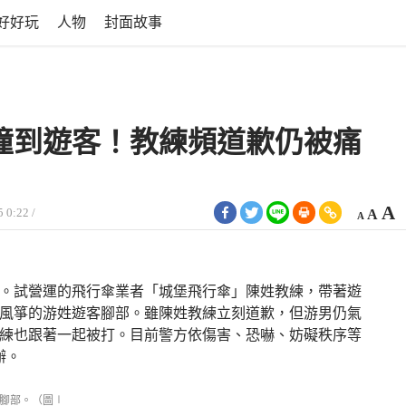
好好玩
人物
封面故事
撞到遊客！教練頻道歉仍被痛
縮
重
A
 0:22 /
A
A
小
設
字
型
字
大
型
小。
案。試營運的飛行傘業者「城堡飛行傘」陳姓教練，帶著遊
大
風箏的游姓遊客腳部。雖陳姓教練立刻道歉，但游男仍氣
小。
練也跟著一起被打。目前警方依傷害、恐嚇、妨礙秩序等
辦。
腳部。（圖∣