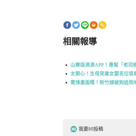
相關報導
山寨版滴滴APP！專幫「老司
太狠心！生母突產女嬰丟垃圾
驚悚畫面曝！新竹婦被狗追倒
我要HI投稿