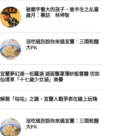
被廟宇養大的孩子，後半生之乩童
歲月：專訪 林坤智
沒吃過別說你來過宜蘭：三間乾麵
大PK
宜蘭夢幻湖－松蘿湖 湖面壟罩薄紗般雲霧 彷如
仙境享「十七歲少女湖」美譽
解開「咕咕」之謎，宜蘭人戰爭表在線上玩嗨
沒吃過別說你來過宜蘭：三間乾麵
大PK