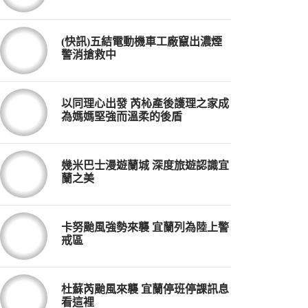
(快訊)五結電動機車工廠竄出濃煙
警消搶救中
以同理心出發 芮杺產後護理之家成
為媽媽堅強而溫柔的後盾
幾米巴士漫遊蘭城 深度旅遊認識宜
蘭之美
卡努颱風強勢來襲 宜蘭列為陸上警
戒區
杜蘇芮颱風來襲 宜蘭停班停課訊息
看這裡