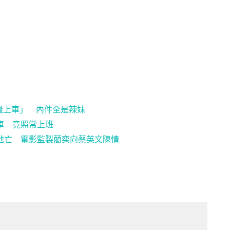
機上車」 內件全是辣妹
車 竟照常上班
地亡 電影監製藺奕向蔡英文陳情