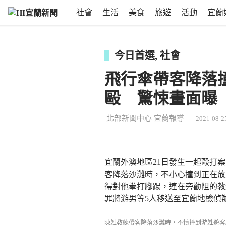
社會
生活
美食
旅遊
活動
宜蘭
今日首選
,
社會
飛行傘帶客降落
毆 驚悚畫面曝
北部新聞中心 宜蘭報導
2021-08-25
宜蘭外澳地區21日發生一起毆打
客降落沙灘時，不小心撞到正在放
得對他拳打腳踢，連在旁勸阻的教
罪將游男等5人移送至宜蘭地檢偵
陳姓教練帶客降落沙灘時，不慎撞到游姓遊客