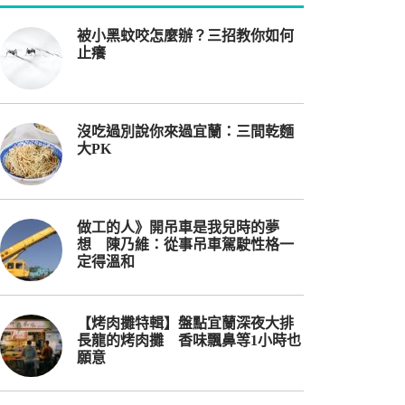
被小黑蚊咬怎麼辦？三招教你如何
止癢
沒吃過別說你來過宜蘭：三間乾麵
大PK
做工的人》開吊車是我兒時的夢
想 陳乃維：從事吊車駕駛性格一
定得溫和
【烤肉攤特輯】盤點宜蘭深夜大排
長龍的烤肉攤 香味飄鼻等1小時也
願意