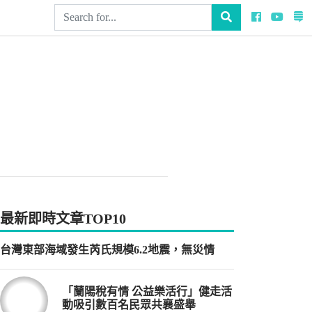
放
大
字
最新即時文章TOP10
型
大
台灣東部海域發生芮氏規模6.2地震，無災情
小。
「蘭陽稅有情 公益樂活行」健走活
動吸引數百名民眾共襄盛舉