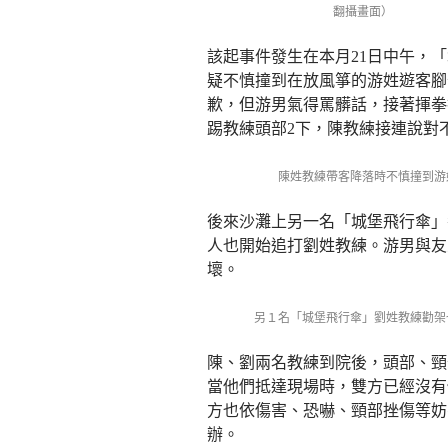
翻攝畫面）
該起事件發生在本月21日中午，
疑不慎撞到在放風箏的游姓遊客腳
歉，但游男氣得罵髒話，接著揮拳
踢教練頭部2下，陳教練接連說對
陳姓教練帶客降落時不慎撞到游
後來沙灘上另一名「城堡飛行傘」
人也開始追打劉姓教練。游男與友
壞。
另１名「城堡飛行傘」劉姓教練勸架
陳、劉兩名教練到院後，頭部、頸
當他們抵達現場時，雙方已經沒有
方也依傷害、恐嚇、頸部挫傷等妨
辦。