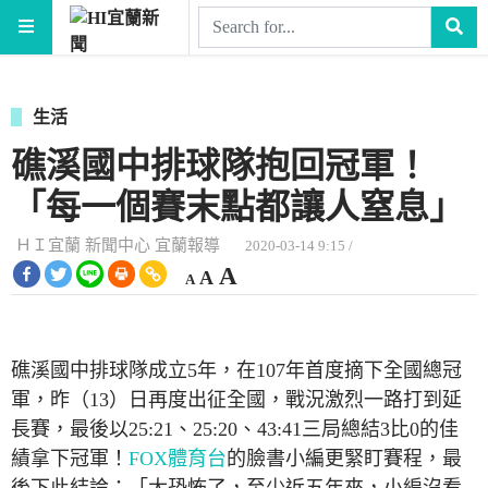
生活
礁溪國中排球隊抱回冠軍！
「每一個賽末點都讓人窒息」
ＨＩ宜蘭 新聞中心 宜蘭報導
2020-03-14 9:15 /
縮
重
放
A
A
A
小
設
字
大
型
字
大
字
型
小。
礁溪國中排球隊成立5年，在107年首度摘下全國總冠
型
大
軍，昨（13）日再度出征全國，戰況激烈一路打到延
小。
大
長賽，最後以25:21、25:20、43:41三局總結3比0的佳
績拿下冠軍！
FOX體育台
的臉書小編更緊盯賽程，最
小。