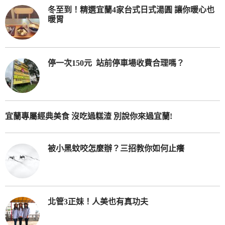
冬至到！精選宜蘭4家台式日式湯圓 讓你暖心也
暖胃
停一次150元 站前停車場收費合理嗎？
宜蘭專屬經典美食 沒吃過糕渣 別說你來過宜蘭!
被小黑蚊咬怎麼辦？三招教你如何止癢
北管3正妹！人美也有真功夫