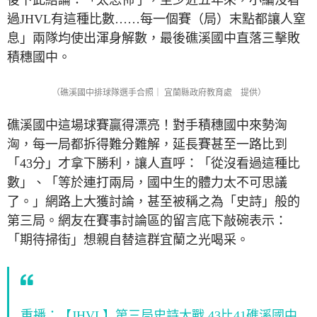
後下此結論：「太恐怖了，至少近五年來，小編沒看
過JHVL有這種比數……每一個賽（局）末點都讓人窒
息」兩隊均使出渾身解數，最後礁溪國中直落三擊敗
積穗國中。
（礁溪國中排球隊選手合照｜ 宜蘭縣政府教育處 提供）
礁溪國中這場球賽贏得漂亮！對手積穗國中來勢洶
洶，每一局都拆得難分難解，延長賽甚至一路比到
「43分」才拿下勝利，讓人直呼：「從沒看過這種比
數」、「等於連打兩局，國中生的體力太不可思議
了。」網路上大獲討論，甚至被稱之為「史詩」般的
第三局。網友在賽事討論區的留言底下敲碗表示：
「期待掃街」想親自替這群宜蘭之光喝采。
重播：【JHVL】第三局史詩大戰 43比41礁溪國中