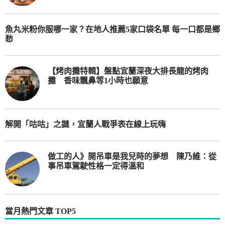
魚丸米粉你服哪一家？在地人推薦5家口袋名單 每一口都是鄉
愁
【烤肉攤特輯】盤點宜蘭深夜大排長龍的烤肉
攤 香味飄鼻等1小時也願意
解開「咕咕」之謎，宜蘭人戰爭表在線上玩嗨
做工的人》開吊車是我兒時的夢想 陳乃維：從
事吊車駕駛性格一定得溫和
當月熱門文章 TOP5