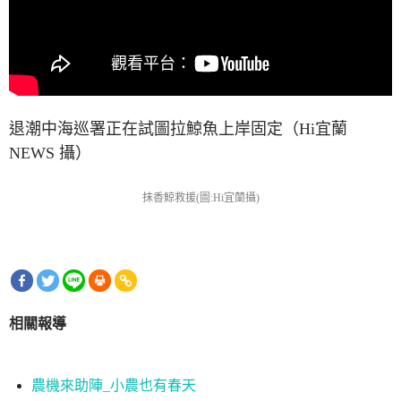
退潮中海巡署正在試圖拉鯨魚上岸固定（Hi宜蘭
NEWS 攝）
抹香鯨救援(圖:Hi宜蘭攝)
相關報導
農機來助陣_小農也有春天