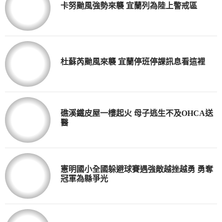
卡努颱風強勢來襲 宜蘭列為陸上警戒區
杜蘇芮颱風來襲 宜蘭停班停課訊息看這裡
礁溪鐵皮屋一樓起火 母子逃生不及OHCA送
醫
憲明國小全國躲避球賽遇強敵越挫越勇 勇奪
冠軍為縣爭光