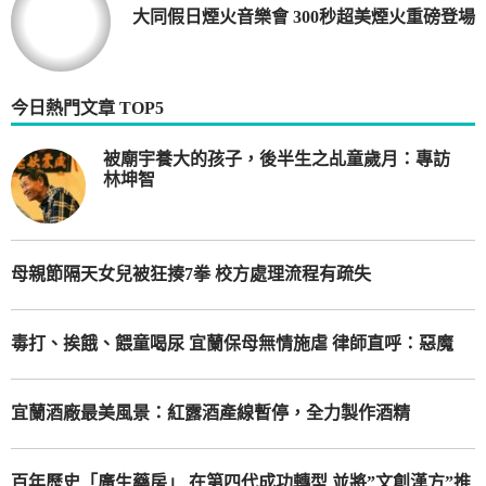
大同假日煙火音樂會 300秒超美煙火重磅登場
今日熱門文章 TOP5
被廟宇養大的孩子，後半生之乩童歲月：專訪
林坤智
母親節隔天女兒被狂揍7拳 校方處理流程有疏失
毒打、挨餓、餵童喝尿 宜蘭保母無情施虐 律師直呼：惡魔
宜蘭酒廠最美風景：紅露酒產線暫停，全力製作酒精
百年歷史「廣生藥房」 在第四代成功轉型 並將”文創漢方”推