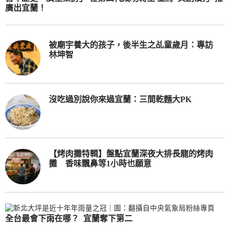
廣出宜蘭！
被廟宇養大的孩子，後半生之乩童歲月：專訪
林坤智
沒吃過別說你來過宜蘭：三間乾麵大PK
【烤肉攤特輯】盤點宜蘭深夜大排長龍的烤肉
攤 香味飄鼻等1小時也願意
全台最會下雨在哪？ 宜蘭奪下第二