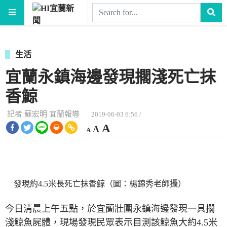
生活
宜蘭永鎮海邊發現擱淺死亡抹
香鯨
記者 蘇宏明 宜蘭報導
2019-06-03 6:56 /
縮
重
放
A
A
A
小
設
字
大
型
字
大
字
型
小。
型
大
發現約4.5米長死亡抹香鯨（圖：楊錦秀老師攝）
小。
大
今日清晨上午五點，於宜蘭壯圍永鎮海邊發現一具擱
小。
淺鯨魚屍體，現場發現民眾表示目測該鯨魚大約
4.5
米